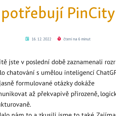
potřebují PinCity
16. 12. 2022
čtení na 6 minut
itě jste v poslední době zaznamenali roz
lo chatování s umělou inteligencí ChatGP
jasně formulované otázky dokáže
unikovat až překvapivě přirozeně, logic
ukturovaně.
alo nám to a zkusili jsme to také. Zajíma