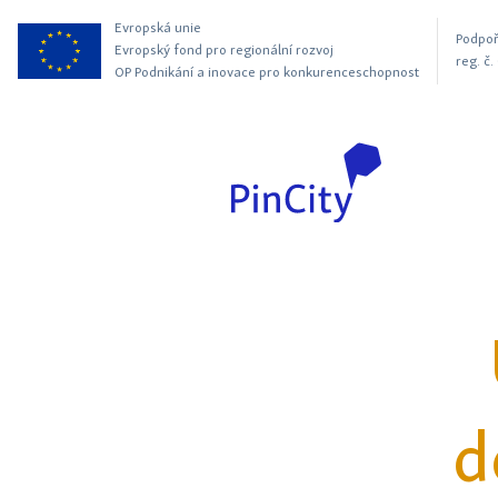
Evropská unie
Podpoř
Evropský fond pro regionální rozvoj
reg. č
OP Podnikání a inovace pro konkurenceschopnost
d