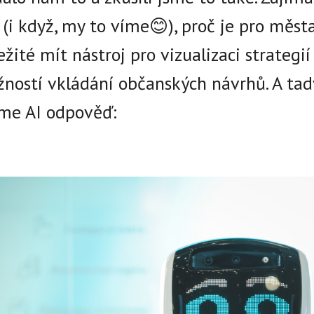
 (i když, my to víme😊), proč je pro měst
ežité mít nástroj pro vizualizaci strategií
ností vkládání občanských návrhů. A tad
e AI odpověď: