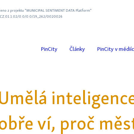
eno z projektu "MUNICIPAL SENTIMENT DATA Platform"
. CZ.01.1.02/0.0/0.0/19_262/0020026
PinCity
Články
PinCity v médií
Umělá inteligenc
obře ví, proč měs