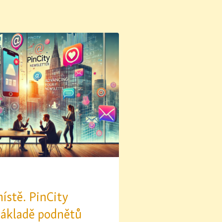
ístě. PinCity
 základě podnětů