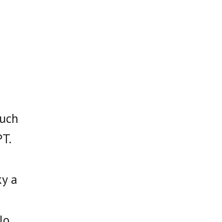
ruch
T.
ky a
lo