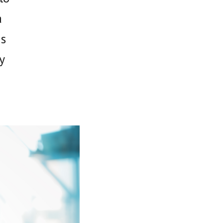
a
 s
y