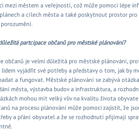
i mezi městem a veřejností, což může pomoci lépe in
plánech a cílech města a také poskytnout prostor pro 
 porozumění.
 důležitá partcipace občanů pro městské plánování?
ce občanů je velmi důležitá pro městské plánování, pr
lidem vyjádřit své potřeby a představy o tom, jak by mě
adat a fungovat. Městské plánování se zabývá otázka
dání města, výstavba budov a infrastruktura, a rozhodn
ázkách mohou mít velký vliv na kvalitu života obyvate
anů na procesu plánování může pomoci zajistit, že jso
řeby a přání obyvatel a že se rozhodnutí přijímají spra
ntně.