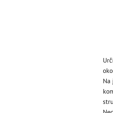
Urč
oko
Na 
kom
str
Ned