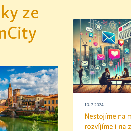
nky ze
nCity
10. 7. 2024
Nestojíme na m
rozvíjíme i na