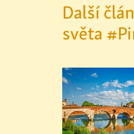
Další člá
světa #Pi