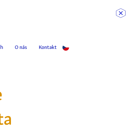
ch
O nás
Kontakt
e
ta