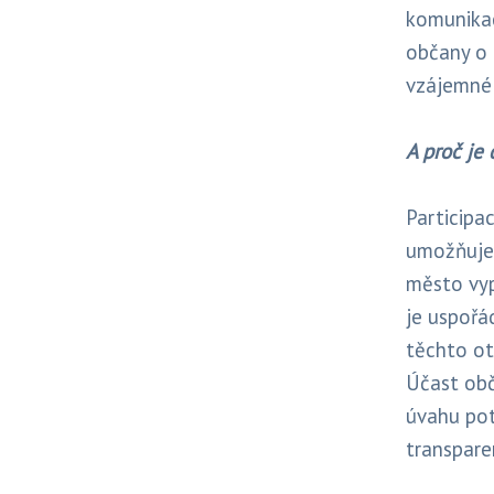
komunikac
občany o 
vzájemné
A proč je
Participa
umožňuje 
město vyp
je uspořá
těchto ot
Účast obč
úvahu pot
transpare