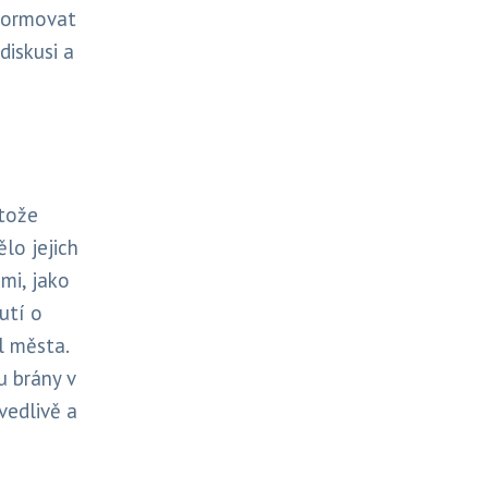
formovat
diskusi a
otože
lo jejich
mi, jako
utí o
l města.
u brány v
vedlivě a