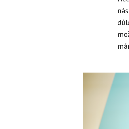
nás
důl
mož
mám