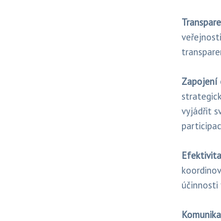
Transpare
veřejnost
transpare
Zapojení
strategic
vyjádřit 
participa
Efektivita
koordinova
účinnosti 
Komunika